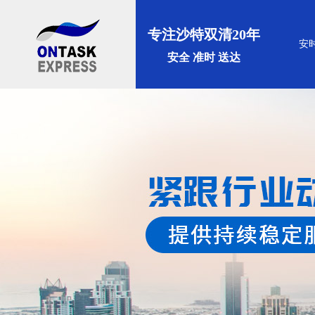
专注沙特双清20年
安
安全 准时 送达