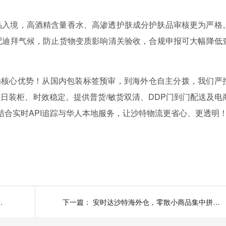
品入境，高酒精含量香水、高渗透护肤成分护肤品审核更为严格
配迪拜气候，防止货物变质影响清关验收，合规申报可大幅降低
”为核心优势！从国内包装标签预审，到海外仓自主分拨，我们严
日装柜、时效稳定。提供普货/敏货双清、DDP门到门配送及电
结合实时API追踪与华人本地服务，让沙特物流更省心、更透明
对成分标注有硬性规定吗？
下一篇：
安时达沙特海外仓，零散小商品集中拼柜发沙特，出货潜藏哪些清关隐患？