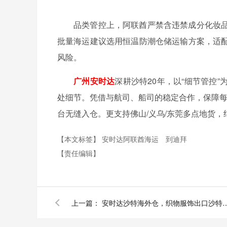
品类管控上，阿联酋严禁含违禁成分化妆
批量海运建议选用恒温防潮仓储运输方案，适
风险。
广州安时达
深耕沙特20年，以“细节管控
处细节。凭借与航司、船司的稳定合作，保障每
台无缝入仓。更支持佛山/义乌/东莞多点地货，
【本文标签】
安时达阿联酋海运
到迪拜
【责任编辑】
上一篇：
安时达沙特海外仓，织物服饰出口沙特，海关