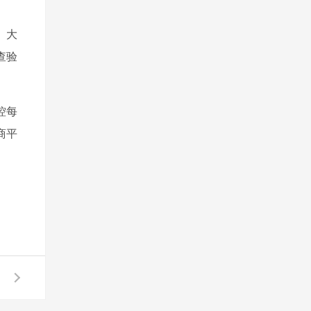
。大
查验
控每
商平
！