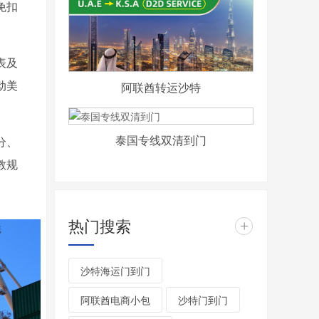
免扣
表及
动美
阿联酋转运沙特
泰国专线双清到门
分、
教规
热门搜索
+
沙特海运门到门
阿联酋电商小包
沙特门到门