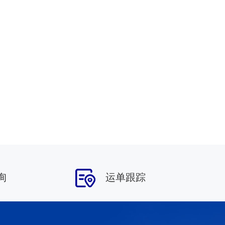
询
运单跟踪