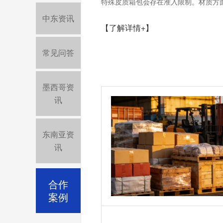
特殊皮质箱包会存在准入限制。材质方面
中东资讯
【了解详情+】
常见问答
墨西哥资
讯
东南亚资
讯
合作
案例