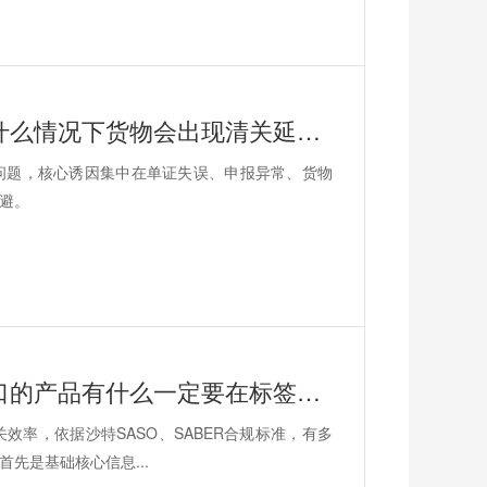
安时达阿联酋迪拜物流，中东出口，什么情况下货物会出现清关延迟?
问题，核心诱因集中在单证失误、申报异常、货物
避。
安时达沙特物流专线，中东出口，出口的产品有什么一定要在标签上体现？
率，依据沙特SASO、SABER合规标准，有多
先是基础核心信息...