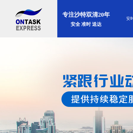
专注沙特双清20年
安
安全 准时 送达