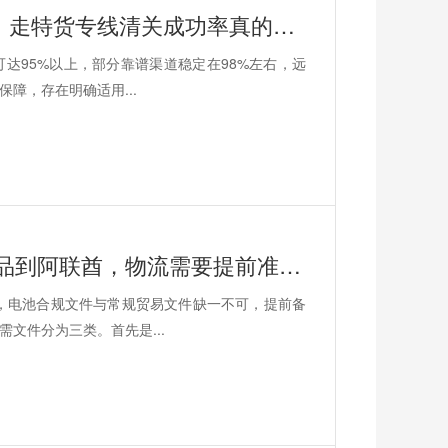
安时达中东海外仓，发化妆品到中东，走特货专线清关成功率真的有95%以上吗？
达95%以上，部分靠谱渠道稳定在98%左右，远
障，存在明确适用...
安时达阿联酋专线，发含电池的3C产品到阿联酋，物流需要提前准备哪些文件？
，电池合规文件与常规贸易文件缺一不可，提前备
文件分为三类。首先是...